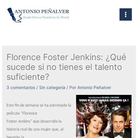
Ir
al
contenido
Florence Foster Jenkins: ¿Qué
sucede si no tienes el talento
suficiente?
3 comentarios
/
Sin categoría
/ Por
Antonio Peñalver
Este fin de semana se ha estrenado la
película “Florence
Foster Jenkins” que desarrolla la
historia real de una mujer que, al
heredar la