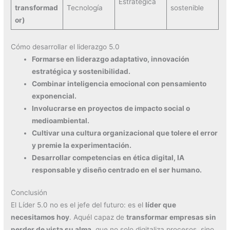
Estratégica
transformad
Tecnología
sostenible
or)
Cómo desarrollar el liderazgo 5.0
Formarse en liderazgo adaptativo, innovación
estratégica y sostenibilidad.
Combinar inteligencia emocional con pensamiento
exponencial.
Involucrarse en proyectos de impacto social o
medioambiental.
Cultivar una cultura organizacional que tolere el error
y premie la experimentación.
Desarrollar competencias en ética digital, IA
responsable y diseño centrado en el ser humano.
Conclusión
El Líder 5.0 no es el jefe del futuro: es el
líder que
necesitamos hoy
. Aquél capaz de
transformar empresas sin
perder de vista su alma
, que no solo digitaliza procesos, sino