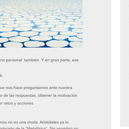
orno
personal
también
. Y en gran parte, ese
s.
 que nos hace preguntarnos ante nuestra
o de las respuestas, obtener la motivación
r retos y acciones
mos no es una moda. Aristóteles ya lo
rincipio de la “Metafísica”. Sin asombro no