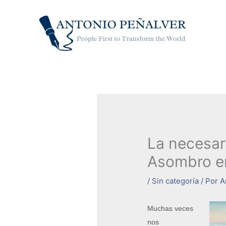
Ir
al
contenido
La necesar
Asombro en
/
Sin categoría
/ Por
A
Muchas veces
nos